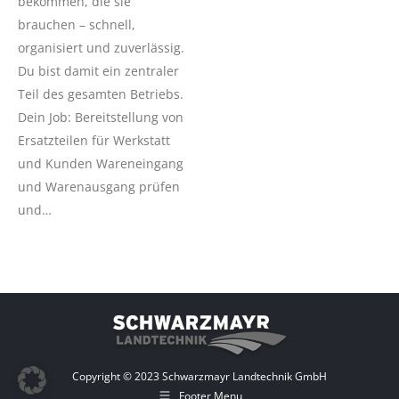
bekommen, die sie
brauchen – schnell,
organisiert und zuverlässig.
Du bist damit ein zentraler
Teil des gesamten Betriebs.
Dein Job: Bereitstellung von
Ersatzteilen für Werkstatt
und Kunden Wareneingang
und Warenausgang prüfen
und…
Copyright © 2023 Schwarzmayr Landtechnik GmbH
Footer Menu