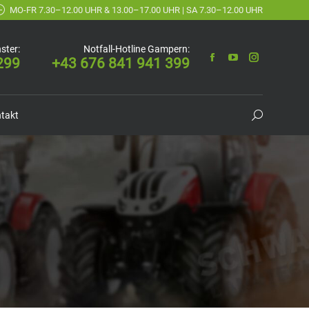
MO-FR 7.30–12.00 UHR & 13.00–17.00 UHR | SA 7.30–12.00 UHR
ster:
Notfall-Hotline Gampern:
299
+43 676 841 941 399
takt
Suchen: