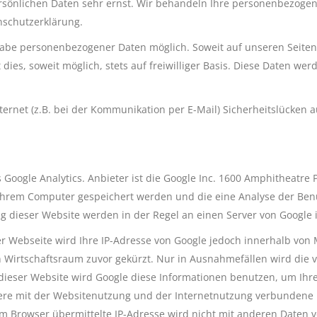
ersönlichen Daten sehr ernst. Wir behandeln Ihre personenbezoge
nschutzerklärung.
ngabe personenbezogener Daten möglich. Soweit auf unseren Seite
dies, soweit möglich, stets auf freiwilliger Basis. Diese Daten w
ernet (z.B. bei der Kommunikation per E-Mail) Sicherheitslücken a
Google Analytics. Anbieter ist die Google Inc. 1600 Amphitheatre 
f Ihrem Computer gespeichert werden und die eine Analyse der Be
g dieser Website werden in der Regel an einen Server von Google 
ser Webseite wird Ihre IP-Adresse von Google jedoch innerhalb von
irtschaftsraum zuvor gekürzt. Nur in Ausnahmefällen wird die vo
s dieser Website wird Google diese Informationen benutzen, um I
ere mit der Websitenutzung und der Internetnutzung verbundene
em Browser übermittelte IP-Adresse wird nicht mit anderen Daten