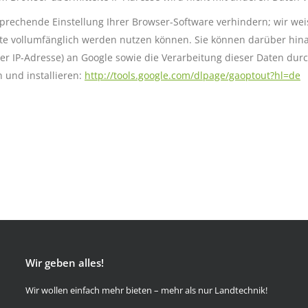
rechende Einstellung Ihrer Browser-Software verhindern; wir weise
ite vollumfänglich werden nutzen können. Sie können darüber hin
rer IP-Adresse) an Google sowie die Verarbeitung dieser Daten du
 und installieren:
http://tools.google.com/dlpage/gaoptout?hl=de
Wir geben alles!
Wir wollen einfach mehr bieten – mehr als nur Landtechnik!