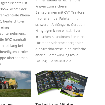
Immer wieder erreichen uns
bsgesellschaft Ost
Fragen zum sicheren
00-%-Tochter der
Bergabfahren mit CVT-Traktoren
ren-Zentrale Rhein-
– vor allem bei Fahrten mit
, beabsichtigen
schweren Anhängern. Gerade in
 eines
Hanglagen kann es dabei zu
tsunternehmens.
kritischen Situationen kommen.
 die RWZ namhaft
Für mehr Sicherheit sorgt hier
ner bislang bei
die Streckbremse, eine einfache,
eteiligten Tiroler
aber äußerst wirkungsvolle
ruppe übernehmen
Lösung: Sie steuert die…
ch…
rzmayr
Technik pur Winter