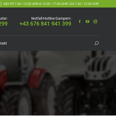
MO-FR 7.30–12.00 UHR & 13.00–17.00 UHR | SA 7.30–12.00 UHR
ster:
Notfall-Hotline Gampern:
299
+43 676 841 941 399
takt
Suchen: