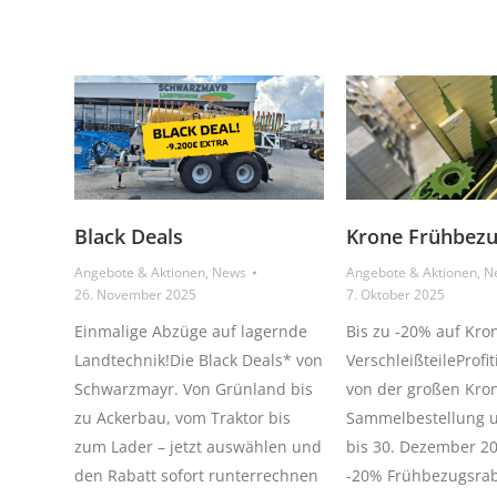
Black Deals
Krone Frühbezu
Angebote & Aktionen
,
News
Angebote & Aktionen
,
N
26. November 2025
7. Oktober 2025
Einmalige Abzüge auf lagernde
Bis zu -20% auf Kro
Landtechnik!Die Black Deals* von
VerschleißteileProfi
Schwarzmayr. Von Grünland bis
von der großen Kro
zu Ackerbau, vom Traktor bis
Sammelbestellung u
zum Lader – jetzt auswählen und
bis 30. Dezember 20
den Rabatt sofort runterrechnen
-20% Frühbezugsrab