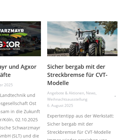
yr und Agxor
Sicher bergab mit der
äfte
Streckbremse für CVT-
Modelle
er 2025
Angebote & Aktionen
,
News
,
Landtechnik und
Weihnachtsausstellung
bsgesellschaft Ost
6. August 2025
sam in die Zukunft
Expertentipp aus der Werkstatt:
/Köln, 02.10.2025
Sicher bergab mit der
hische Schwarzmayr
Streckbremse für CVT-Modelle
GmbH (SLT) und die