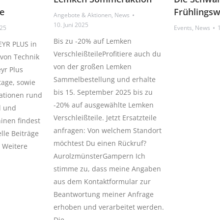
e
Frühlings
Angebote & Aktionen
,
News
10. Juni 2025
025
Events
,
News
Bis zu -20% auf Lemken
EYR PLUS in
VerschleißteileProfitiere auch du
von Technik
von der großen Lemken
eyr Plus
Sammelbestellung und erhalte
age, sowie
bis 15. September 2025 bis zu
mationen rund
-20% auf ausgewählte Lemken
l und
Verschleißteile. Jetzt Ersatzteile
inen findest
anfragen: Von welchem Standort
elle Beiträge
möchtest Du einen Rückruf?
+ Weitere
AurolzmünsterGampern Ich
stimme zu, dass meine Angaben
aus dem Kontaktformular zur
Beantwortung meiner Anfrage
erhoben und verarbeitet werden.
Die…