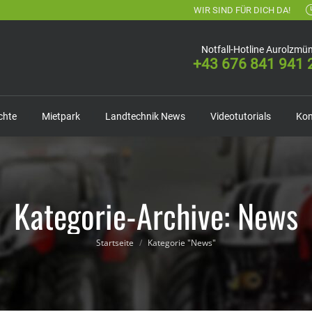
WIR SIND FÜR DICH DA!
Notfall-Hotline Aurolzmün
+43 676 841 941 
chte
Mietpark
Landtechnik News
Videotutorials
Kon
Kategorie-Archive:
News
Du bist hier:
Startseite
Kategorie "News"