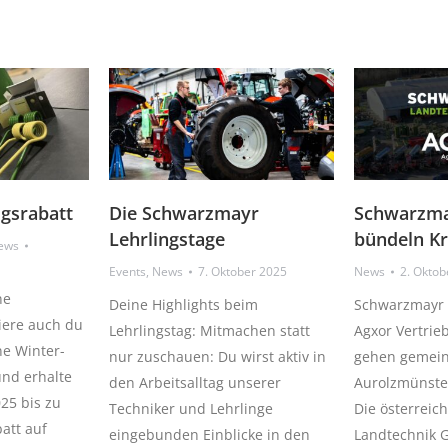
gsrabatt
Die Schwarzmayr
Schwarzma
Lehrlingstage
bündeln Kr
ews
Events
,
News
7. Oktober 2025
News
2. Oktob
ne
Deine Highlights beim
Schwarzmayr 
tiere auch du
Lehrlingstag: Mitmachen statt
Agxor Vertrie
ne Winter-
nur zuschauen: Du wirst aktiv in
gehen gemein
nd erhalte
den Arbeitsalltag unserer
Aurolzmünster
25 bis zu
Techniker und Lehrlinge
Die österreic
att auf
eingebunden Einblicke in den
Landtechnik 