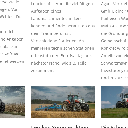
rsatzteile.
Lehrberuf: Lerne die vielfältigen
Agxor Vertrie
fragen: Von
Aufgaben eines
GmbH, eine 1
öchtest Du
Landmaschinentechnikers
Raiffeisen Wa
kennen und finde heraus, ob das
Main AG (RWZ)
ern Ich
dein Traumberuf ist.
die Gründung
ine Angaben
Verschiedene Stationen: An
Gemeinschaf
mular zur
mehreren technischen Stationen
Konkret wird
r Anfrage
erlebst du den Berufsalltag aus
Anteile von ei
eitet werden.
nächster Nähe, wie z.B. Teile
Schwarzmayr b
zusammen…
Investoreng
und zusätzli
Lemken Sommeraktion
Die Schwa