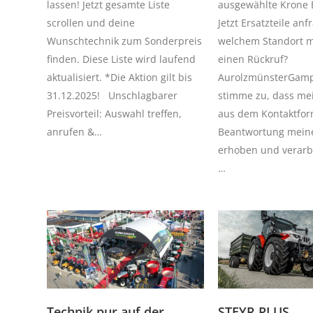
lassen! Jetzt gesamte Liste
ausgewählte Krone E
scrollen und deine
Jetzt Ersatzteile an
Wunschtechnik zum Sonderpreis
welchem Standort m
finden. Diese Liste wird laufend
einen Rückruf?
aktualisiert. *Die Aktion gilt bis
AurolzmünsterGamp
31.12.2025! Unschlagbarer
stimme zu, dass me
Preisvorteil: Auswahl treffen,
aus dem Kontaktfor
anrufen &…
Beantwortung meine
erhoben und verarb
…
Technik pur auf der
STEYR PLUS