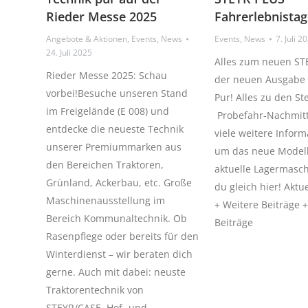
Rieder Messe 2025
Fahrerlebnistag
Angebote & Aktionen
,
Events
,
News
Events
,
News
7. Juli 2
24. Juli 2025
Alles zum neuen ST
Rieder Messe 2025: Schau
der neuen Ausgabe 
vorbei!Besuche unseren Stand
Pur! Alles zu den St
im Freigelände (E 008) und
Probefahr-Nachmitt
entdecke die neueste Technik
viele weitere Infor
unserer Premiummarken aus
um das neue Model
den Bereichen Traktoren,
aktuelle Lagermasch
Grünland, Ackerbau, etc. Große
du gleich hier! Aktu
Maschinenausstellung im
+ Weitere Beiträge 
Bereich Kommunaltechnik. Ob
Beiträge
Rasenpflege oder bereits für den
Winterdienst – wir beraten dich
gerne. Auch mit dabei: neuste
Traktorentechnik von
STEYR/CASE, Hof- und