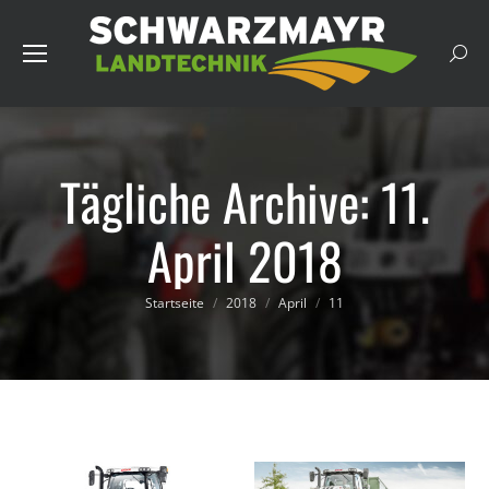
Such
Tägliche Archive:
11.
April 2018
Du bist hier:
Startseite
2018
April
11