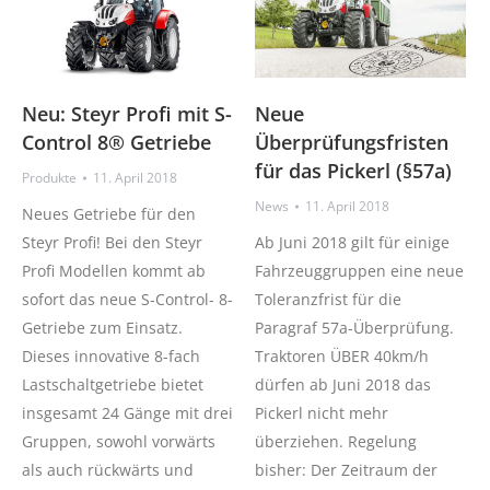
Neu: Steyr Profi­ mit S-
Neue
Control 8® Getriebe
Überprüfungsfristen
für das Pickerl (§57a)
Produkte
11. April 2018
News
11. April 2018
Neues Getriebe für den
Steyr Profi! Bei den Steyr
Ab Juni 2018 gilt für einige
Profi Modellen kommt ab
Fahrzeuggruppen eine neue
sofort das neue S-Control- 8-
Toleranzfrist für die
Getriebe zum Einsatz.
Paragraf 57a-Überprüfung.
Dieses innovative 8-fach
Traktoren ÜBER 40km/h
Lastschaltgetriebe bietet
dürfen ab Juni 2018 das
insgesamt 24 Gänge mit drei
Pickerl nicht mehr
Gruppen, sowohl vorwärts
überziehen. Regelung
als auch rückwärts und
bisher: Der Zeitraum der