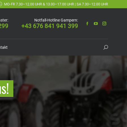
MO-FR 7.30–12.00 UHR & 13.00–17.00 UHR | SA 7.30–12.00 UHR
ster:
Notfall-Hotline Gampern:
299
+43 676 841 941 399
takt
Suchen:
s!