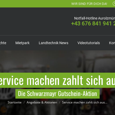
WIR SIND FÜR DICH DA!
Notfall-Hotline Aurolzmün
+43 676 841 941 
chte
Mietpark
Landtechnik News
Videotutorials
Kon
ervice machen zahlt sich au
Du bist hier:
Die Schwarzmayr Gutschein-Aktion
Startseite
Angebote & Aktionen
Service machen zahlt sich aus…