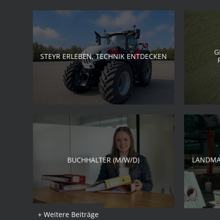
G
STEYR ERLEBEN, TECHNIK ENTDECKEN
BUCHHALTER (M/W/D)
LANDMA
+ Weitere Beiträge
+ Weitere Beiträge