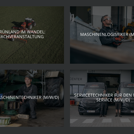
RÜNLAND IM WANDEL:
MASCHINENLOGISTIKER (M
FACHVERANSTALTUNG
SERVICETECHNIKER FÜR DEN
SCHINENTECHNIKER (M/W/D)
SERVICE (M/W/D)