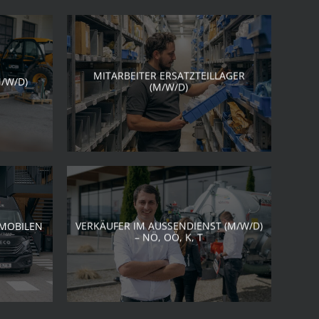
MITARBEITER ERSATZTEILLAGER
/W/D)
(M/W/D)
 MOBILEN
VERKÄUFER IM AUSSENDIENST (M/W/D) –
NÖ, OÖ, K, T