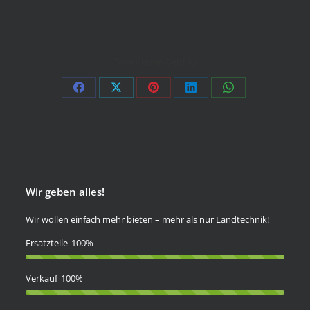
Teile diesen Beitrag
Auf
Auf
Auf
Auf
Auf
Facebook
X
Pinterest
LinkedIn
WhatsApp
teilen
teilen
teilen
teilen
teilen
Wir geben alles!
Wir wollen einfach mehr bieten – mehr als nur Landtechnik!
Ersatzteile
100%
Verkauf
100%