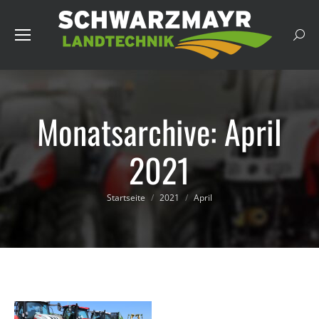
Such
Monatsarchive:
April
2021
Du bist hier:
Startseite
2021
April